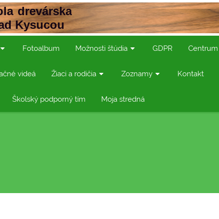
la drevárska
nad Kysucou
Fotoalbum
Možnosti štúdia
GDPR
Centrum
ačné videá
Žiaci a rodičia
Zoznamy
Kontakt
Školský podporný tím
Moja stredná