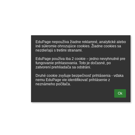
EduPage nepoužíva žiadne reklamné, analytické alebo 
iné súkromie ohrozujúce cookies. Žiadne cookies sa 
nezdieľajú s tretími stranami.

EduPage používa iba 2 cookie – jedno nevyhnutné pre 
fungovanie prihlasovania. Toto je dočasné, po 
zatvorení prehliadača sa odstráni.

Druhé cookie zvyšuje bezpečnosť prihlásenia - vďaka 
nemu EduPage vie identifikovať prihlásenie z 
neznámeho počítača.
Ok