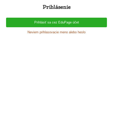
Prihlásenie
Prihlásiť sa cez EduPage účet
Neviem prihlasovacie meno alebo heslo