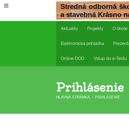
Stredná odborná ško
a stavebná Krásno 
Aktuality
Projekty
O škole
Elektronická prihláška
Prezent
Online DOD
Vstup do e-Testu
Prihlásenie
HLAVNÁ STRÁNKA
/
PRIHLÁSENIE
Prihlásenie