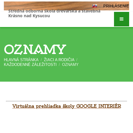
PRIHLÁSENIE
Stredná odborná škola drevárska a stavebná
Krásno nad Kysucou
OZNAMY
HLAVNÁ STRÁNKA
/
ŽIACI A RODIČIA
/
KAŽDODENNÉ ZÁLEŽITOSTI
/
OZNAMY
OZNAMY
Virtuálna prehliadka školy GOOGLE INTERIÉR