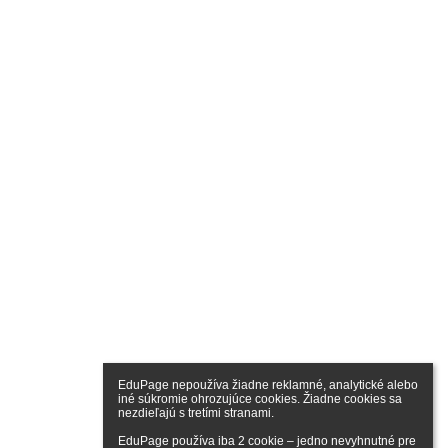
EduPage nepoužíva žiadne reklamné, analytické alebo 
iné súkromie ohrozujúce cookies. Žiadne cookies sa 
nezdieľajú s tretími stranami.

EduPage používa iba 2 cookie – jedno nevyhnutné pre 