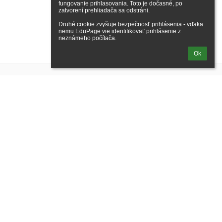
fungovanie prihlasovania. Toto je dočasné, po 
zatvorení prehliadača sa odstráni.

Druhé cookie zvyšuje bezpečnosť prihlásenia - vďaka 
nemu EduPage vie identifikovať prihlásenie z 
neznámeho počítača.
Ok
Nadpis
Kontakt
Riaditel školy:
PaedDr. Ján Palko
Email riaditeľ:
palko@sosdskrasno.sk
Meno školy:
S
tredná odborná škola drevárska a stavebná Krásno
nad Kysucou
Adresa školy:
Stredná odborná škola
drevárska
a stavebná
č. 1642
023 02 Krásno nad Kysucou
Telefón:
041 4385337