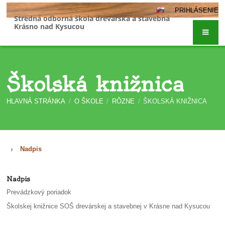
PRIHLÁSENIE
Stredná odborná škola drevárska a stavebná
Krásno nad Kysucou
Školská knižnica
HLAVNÁ STRÁNKA
/
O ŠKOLE
/
RÔZNE
/
ŠKOLSKÁ KNIŽNICA
Školská
Nadpis
knižnica
Nadpis
Prevádzkový poriadok
Školskej knižnice SOŠ drevárskej a stavebnej v Krásne nad Kysucou