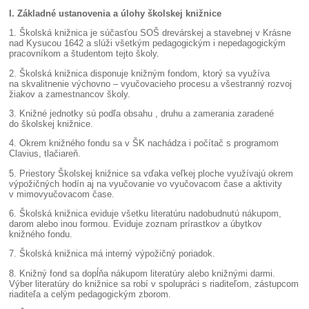
I. Základné ustanovenia a úlohy školskej knižnice
1. Školská knižnica je súčasťou SOŠ drevárskej a stavebnej v Krásne
nad Kysucou 1642 a slúži všetkým pedagogickým i nepedagogickým
pracovníkom a študentom tejto školy.
2. Školská knižnica disponuje knižným fondom, ktorý sa využíva
na skvalitnenie výchovno – vyučovacieho procesu a všestranný rozvoj
žiakov a zamestnancov školy.
3. Knižné jednotky sú podľa obsahu , druhu a zamerania zaradené
do školskej knižnice.
4. Okrem knižného fondu sa v ŠK nachádza i počítač s programom
Clavius, tlačiareň.
5. Priestory Školskej knižnice sa vďaka veľkej ploche využívajú okrem
výpožičných hodín aj na vyučovanie vo vyučovacom čase a aktivity
v mimovyučovacom čase.
6. Školská knižnica eviduje všetku literatúru nadobudnutú nákupom,
darom alebo inou formou. Eviduje zoznam prírastkov a úbytkov
knižného fondu.
7. Školská knižnica má interný výpožičný poriadok.
8. Knižný fond sa dopĺňa nákupom literatúry alebo knižnými darmi.
Výber literatúry do knižnice sa robí v spolupráci s riaditeľom, zástupcom
riaditeľa a celým pedagogickým zborom.