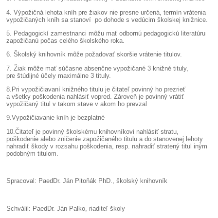
4. Výpožičná lehota kníh pre žiakov nie presne určená, termín vrátenia
vypožičaných kníh sa stanoví po dohode s vedúcim školskej knižnice.
5. Pedagogickí zamestnanci môžu mať odbornú pedagogickú literatúru
zapožičanú počas celého školského roka.
6. Školský knihovník môže požadovať skoršie vrátenie titulov.
7. Žiak môže mať súčasne absenčne vypožičané 3 knižné tituly,
pre štúdijné účely maximálne 3 tituly.
8.Pri vypožičiavaní knižného titulu je čitateľ povinný ho prezrieť
a všetky poškodenia nahlásiť vopred. Zároveň je povinný vrátiť
vypožičaný titul v takom stave v akom ho prevzal
9.Vypožičiavanie kníh je bezplatné
10.Čitateľ je povinný školskému knihovníkovi nahlásiť stratu,
poškodenie alebo zničenie zapožičaného titulu a do stanovenej lehoty
nahradiť škody v rozsahu poškodenia, resp. nahradiť stratený titul iným
podobným titulom.
Spracoval: PaedDr. Ján Pitoňák PhD., školský knihovník
Schválil: PaedDr. Ján Palko, riaditeľ školy