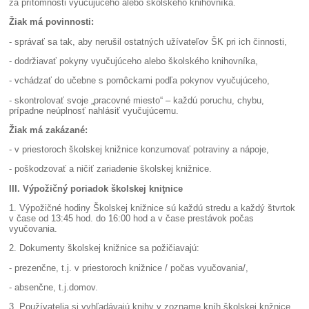
za prítomnosti vyučujúceho alebo školského knihovníka.
Žiak má povinnosti:
- správať sa tak, aby nerušil ostatných užívateľov ŠK pri ich činnosti,
- dodržiavať pokyny vyučujúceho alebo školského knihovníka,
- vchádzať do učebne s pomôckami podľa pokynov vyučujúceho,
- skontrolovať svoje „pracovné miesto“ – každú poruchu, chybu,
prípadne neúplnosť nahlásiť vyučujúcemu.
Žiak má zakázané:
- v priestoroch školskej knižnice konzumovať potraviny a nápoje,
- poškodzovať a ničiť zariadenie školskej knižnice.
III. Výpožičný poriadok školskej kniţnice
1. Výpožičné hodiny Školskej knižnice sú každú stredu a každý štvrtok
v čase od 13:45 hod. do 16:00 hod a v čase prestávok počas
vyučovania.
2. Dokumenty školskej knižnice sa požičiavajú:
- prezenčne, t.j. v priestoroch knižnice / počas vyučovania/,
- absenčne, t.j.domov.
3. Používatelia si vyhľadávajú knihy v zozname kníh školskej knžnice