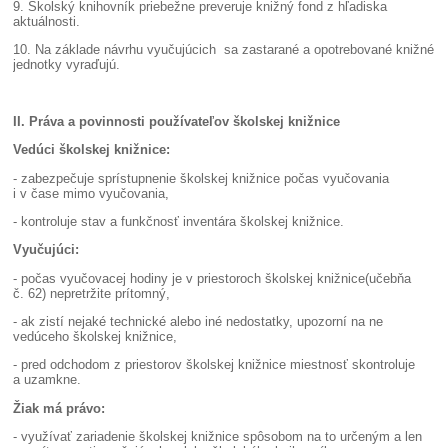
9. Školský knihovník priebežne preveruje knižný fond z hľadiska
aktuálnosti.
10. Na základe návrhu vyučujúcich sa zastarané a opotrebované knižné
jednotky vyraďujú.
II. Práva a povinnosti používateľov školskej knižnice
Vedúci školskej knižnice:
- zabezpečuje sprístupnenie školskej knižnice počas vyučovania
i v čase mimo vyučovania,
- kontroluje stav a funkčnosť inventára školskej knižnice.
Vyučujúci:
- počas vyučovacej hodiny je v priestoroch školskej knižnice(učebňa
č. 62) nepretržite prítomný,
- ak zistí nejaké technické alebo iné nedostatky, upozorní na ne
vedúceho školskej knižnice,
- pred odchodom z priestorov školskej knižnice miestnosť skontroluje
a uzamkne.
Žiak má právo:
- využívať zariadenie školskej knižnice spôsobom na to určeným a len