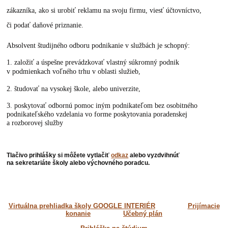
zákazníka, ako si urobiť reklamu na svoju firmu, viesť účtovníctvo,
či podať daňové priznanie.
Absolvent študijného odboru podnikanie v službách je schopný:
1. založiť a úspešne prevádzkovať vlastný súkromný podnik
v podmienkach voľného trhu v oblasti služieb,
2. študovať na vysokej škole, alebo univerzite,
3. poskytovať odbornú pomoc iným podnikateľom bez osobitného
podnikateľského vzdelania vo forme poskytovania poradenskej
a rozborovej služby
Tlačivo prihlášky si môžete vytlačiť
odkaz
alebo vyzdvihnúť
na sekretariáte školy alebo výchovného poradcu.
Virtuálna prehliadka školy GOOGLE INTERIÉR
Prijímacie
konanie
Učebný plán