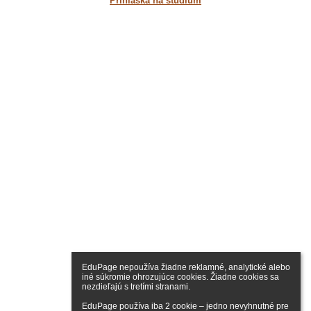
Prihláška na štúdium
EduPage nepoužíva žiadne reklamné, analytické alebo 
iné súkromie ohrozujúce cookies. Žiadne cookies sa 
nezdieľajú s tretími stranami.

EduPage používa iba 2 cookie – jedno nevyhnutné pre 