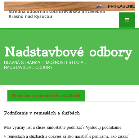
PRIHLÁSENIE
Stredná odborná škola drevárska a stavebná
Krásno nad Kysucou
Nadstavbové odbory
HLAVNÁ STRÁNKA
/
MOŽNOSTI ŠTÚDIA
/
NADSTAVBOVÉ ODBORY
Nadstavbové
Podnikanie v remeslách a službách
odbory
Podnikanie v remeslách a službách
Máš výučný list a chceš samostatne podnikať? Vyštuduj podnikanie
v remeslách a službách a dozvieš sa ako narábať s peniazmi, ako získať