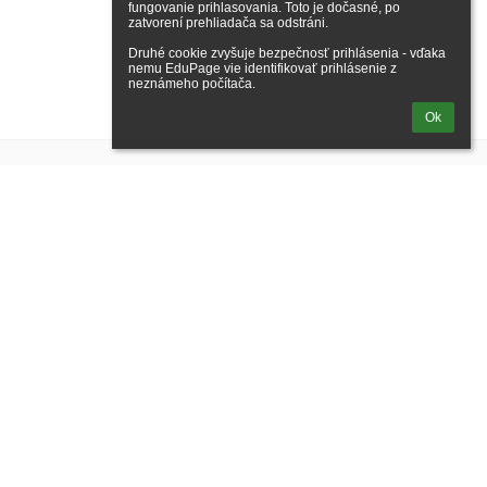
fungovanie prihlasovania. Toto je dočasné, po 
zatvorení prehliadača sa odstráni.

Druhé cookie zvyšuje bezpečnosť prihlásenia - vďaka 
nemu EduPage vie identifikovať prihlásenie z 
neznámeho počítača.
Ok
Nadpis
Kontakt
Riaditel školy:
PaedDr. Ján Palko
Email riaditeľ:
palko@sosdskrasno.sk
Meno školy:
S
tredná odborná škola drevárska a stavebná Krásno
nad Kysucou
Adresa školy:
Stredná odborná škola
drevárska
a stavebná
č. 1642
023 02 Krásno nad Kysucou
Telefón:
041 4385337