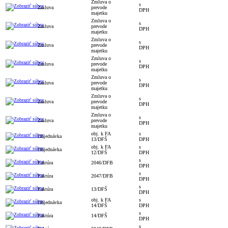
Zmluva o
s
Zmluva
prevode
DPH
majetku
Zmluva o
s
Zmluva
prevode
DPH
majetku
Zmluva o
s
Zmluva
prevode
DPH
majetku
Zmluva o
s
Zmluva
prevode
DPH
majetku
Zmluva o
s
Zmluva
prevode
DPH
majetku
Zmluva o
s
Zmluva
prevode
DPH
majetku
Zmluva o
s
Zmluva
prevode
DPH
majetku
obj. k FA
s
Objednávka
13/DFŠ
DPH
obj. k FA
s
Objednávka
12/DFŠ
DPH
s
Faktúra
2046/DFB
DPH
s
Faktúra
2047/DFB
DPH
s
Faktúra
13/DFŠ
DPH
obj. k FA
s
Objednávka
14/DFŠ
DPH
s
Faktúra
14/DFŠ
DPH
s