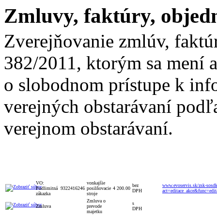
Zmluvy, faktúry, objed
Zverejňovanie zmlúv, faktú
382/2011, ktorým sa mení a
o slobodnom prístupe k inf
verejných obstarávaní podľa
verejnom obstarávaní.
Celková
S/bez
Číslo
Typ
Číslo
Popis
Vyhlá
hodnota
DPH
zmluvy
VO:
vonkajšie
bez
www.evoservis.sk/zsk-sosd
Podlimitná
9322416246
posilňovacie
4 200.00
DPH
act=editace_akce&func=e
zákazka
stroje
Zmluva o
s
Zmluva
prevode
DPH
majetku